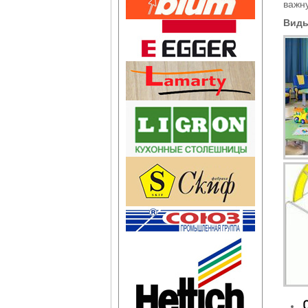
важну
Виды