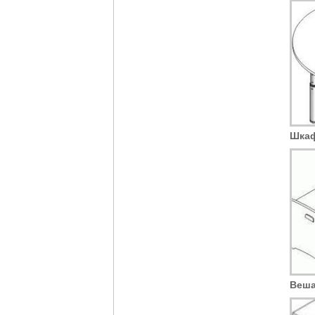
Шкаф
Веша