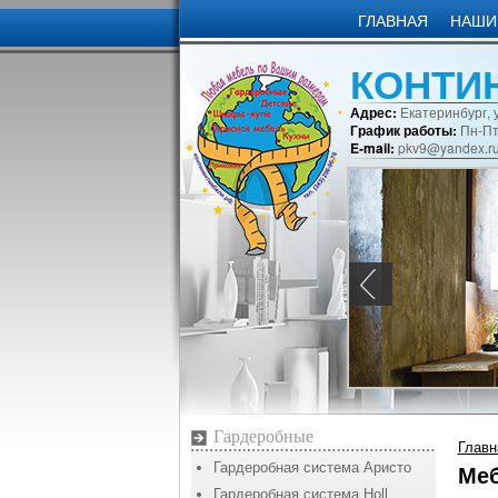
ГЛАВНАЯ
НАШИ
КОНТИ
Адрес:
Екатеринбург, у
График работы:
Пн-Пт:
E-mail:
pkv9@yandex.r
Гардеробные
Главн
Меб
Гардеробная система Аристо
Гардеробная система Holl