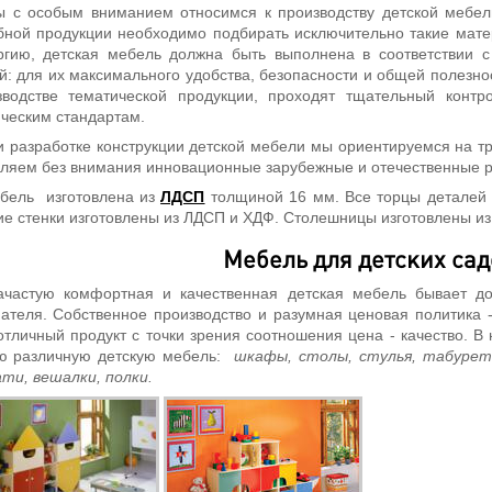
 особым вниманием относимся к производству детской мебели.
бной продукции необходимо подбирать исключительно такие мате
ргию, детская мебель должна быть выполнена в соответствии 
й: для их максимального удобства, безопасности и общей полезно
зводстве тематической продукции, проходят тщательный контр
ическим стандартам.
разработке конструкции детской мебели мы ориентируемся на тр
вляем без внимания инновационные зарубежные и отечественные р
ль изготовлена из
ЛДСП
толщиной 16 мм. Все торцы деталей 
ие стенки изготовлены из ЛДСП и ХДФ. Столешницы изготовлены и
Мебель для детских сад
стую комфортная и качественная детская мебель бывает дос
пателя. Собственное производство и разумная ценовая политика
отличный продукт с точки зрения соотношения цена - качество. 
ю различную детскую мебель:
шкафы, столы, стулья, табуреты
ти, вешалки, полки.