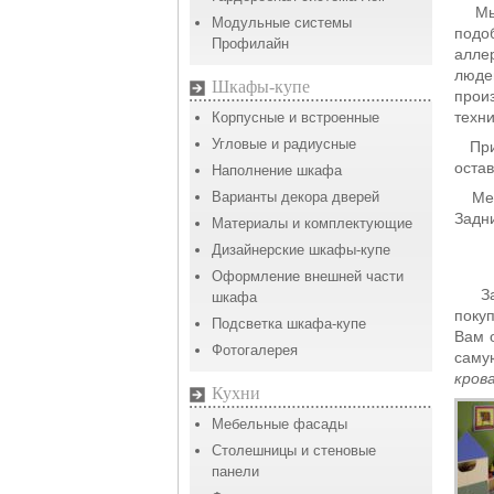
Мы с
Модульные системы
подо
Профилайн
алле
люде
Шкафы-купе
прои
техн
Корпусные и встроенные
Угловые и радиусные
При 
оста
Наполнение шкафа
Варианты декора дверей
Мебе
Задн
Материалы и комплектующие
Дизайнерские шкафы-купе
Оформление внешней части
Зача
шкафа
поку
Подсветка шкафа-купе
Вам 
Фотогалерея
саму
крова
Кухни
Мебельные фасады
Столешницы и стеновые
панели