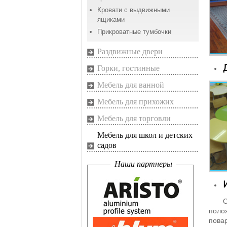
Кровати с выдвижными
ящиками
Прикроватные тумбочки
Раздвижные двери
Горки, гостинные
Мебель для ванной
Мебель для прихожих
Мебель для торговли
Мебель для школ и детских
садов
Наши партнеры
Ориг
поло
повар