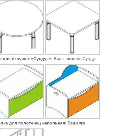
 для игрушек «Сундук»:
Виды шкафов Сундук
лка для полотенец напольная:
Вешалка